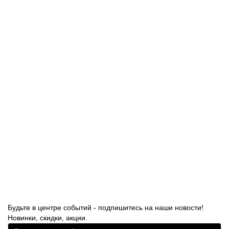
Лидер продаж!
48 шт.
Сет №6
3200р.
В корзину
Лидер продаж!
32 шт.
Сет №7
2300р.
В корзину
Будьте в центре событий - подпишитесь на наши новости!
Новинки, скидки, акции.