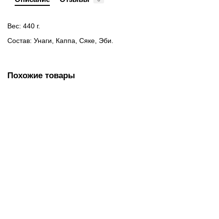
Вес: 440 г.
Состав: Унаги, Каппа, Сяке, Эби.
Похожие товары
Лидер продаж!
34 шт.
Сет №2
2450р.
В корзину
Лидер продаж!
26 шт.
Сет №3
1990р.