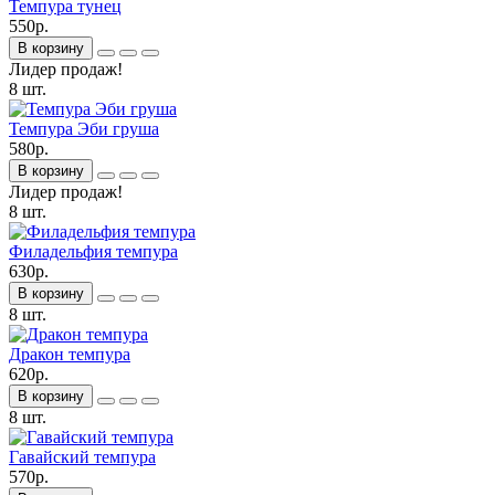
Темпура тунец
550р.
В корзину
Лидер продаж!
8 шт.
Темпура Эби груша
580р.
В корзину
Лидер продаж!
8 шт.
Филадельфия темпура
630р.
В корзину
8 шт.
Дракон темпура
620р.
В корзину
8 шт.
Гавайский темпура
570р.